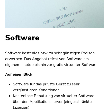
bestätigen
Sie diesen
Link.
Beginn
Zum
des
Inhalt
Seitenbereichs:
(Zugriffstaste
Software
Seitenbereiche:
1)
Zur
Positionsanzeige
Software kostenlos bzw. zu sehr günstigen Preisen
(Zugriffstaste
erwerben. Das Angebot reicht von Software am
2)
eigenem Laptop bis hin zur gratis virtueller Software.
Zur
Auf einen Blick
Hauptnavigation
(Zugriffstaste
Software für das private Gerät zu sehr
3)
vergünstigten Konditionen
Zur
Kostenlose Benutzung von virtueller Software
Unternavigation
über den Applikationsserver (eingeschränkte
(Zugriffstaste
Lizenzen)