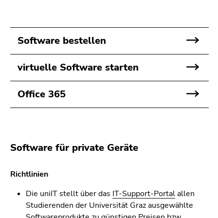
Seitenbereichs.
Zur
Übersicht
der
Software bestellen
Seitenbereiche
virtuelle Software starten
Office 365
Software für private Geräte
Richtlinien
Die uniIT stellt über das
IT-Support-Portal
allen
Studierenden der Universität Graz ausgewählte
Softwareprodukte zu günstigen Preisen bzw.