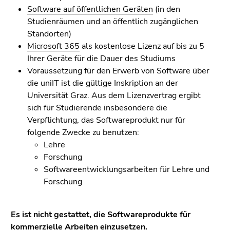
4)
Software auf öffentlichen Geräten
(in den
Zu
Studienräumen und an öffentlich zugänglichen
den
Standorten)
Zusatzinformationen
Microsoft 365
als kostenlose Lizenz auf bis zu 5
(Zugriffstaste
Ihrer Geräte für die Dauer des Studiums
5)
Voraussetzung für den Erwerb von Software über
Zu
die uniIT ist die gültige Inskription an der
den
Universität Graz. Aus dem Lizenzvertrag ergibt
Seiteneinstellungen
sich für Studierende insbesondere die
(Benutzer/Sprache)
Verpflichtung, das Softwareprodukt nur für
(Zugriffstaste
folgende Zwecke zu benutzen:
8)
Lehre
Zur
Forschung
Suche
Softwareentwicklungsarbeiten für Lehre und
(Zugriffstaste
Forschung
9)
Ende
Es ist nicht gestattet, die Softwareprodukte für
dieses
kommerzielle Arbeiten einzusetzen.