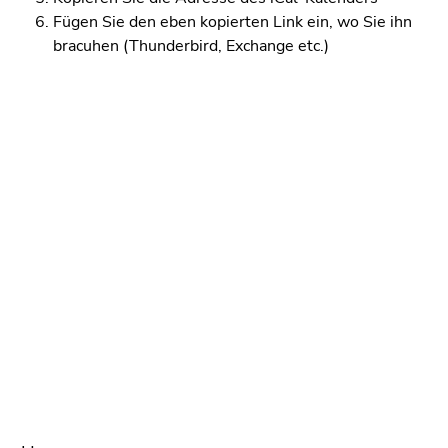
4)
Fügen Sie den eben kopierten Link ein, wo Sie ihn
Zu
bracuhen (Thunderbird, Exchange etc.)
den
Zusatzinformationen
(Zugriffstaste
5)
Zu
den
Seiteneinstellungen
(Benutzer/Sprache)
(Zugriffstaste
8)
Zur
Suche
(Zugriffstaste
9)
Ende
dieses