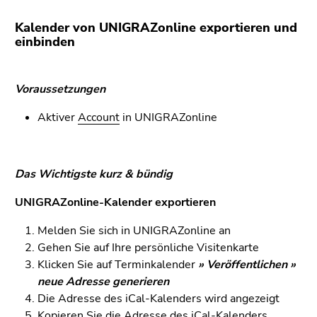
bestätigen
Sie diesen
Kalender von UNIGRAZonline exportieren und
Link.
einbinden
Beginn
Zum
des
Inhalt
Voraussetzungen
Seitenbereichs:
(Zugriffstaste
Seitenbereiche:
Aktiver
Account
in UNIGRAZonline
1)
Zur
Positionsanzeige
(Zugriffstaste
Das Wichtigste kurz & bündig
2)
UNIGRAZonline-Kalender exportieren
Zur
Hauptnavigation
Melden Sie sich in UNIGRAZonline an
(Zugriffstaste
Gehen Sie auf Ihre persönliche Visitenkarte
3)
Klicken Sie auf Terminkalender
» Veröffentlichen »
Zur
neue Adresse generieren
Unternavigation
Die Adresse des iCal-Kalenders wird angezeigt
(Zugriffstaste
Kopieren Sie die Adresse des iCal-Kalenders